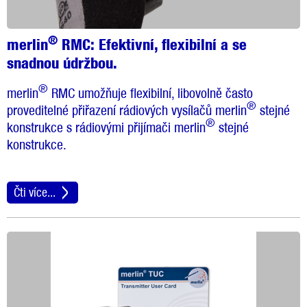
®
merlin
RMC:
Efektivní, flexibilní a se
snadnou údržbou.
®
merlin
RMC umožňuje flexibilní, libovolně často
®
proveditelné přiřazení rádiových vysílačů merlin
stejné
®
konstrukce s rádiovými přijímači merlin
stejné
konstrukce.
Čti více...