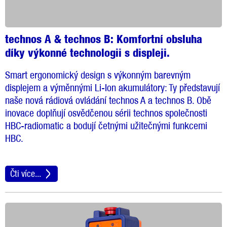
technos A & technos B:
Komfortní obsluha
díky výkonné technologii s displeji.
Smart ergonomický design s výkonným barevným
displejem a výměnnými Li-Ion akumulátory: Ty představují
naše nová rádiová ovládání technos A a technos B. Obě
inovace doplňují osvědčenou sérii technos společnosti
HBC-radiomatic a bodují četnými užitečnými funkcemi
HBC.
Čti více...