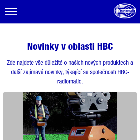
Novinky v oblasti HBC
Zde najdete vše důležité o našich nových produktech a
další zajímavé novinky, týkající se společnosti HBC-
radiomatic.