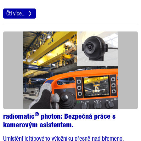
Čti více...
®
radiomatic
photon:
Bezpečná práce s
kamerovým asistentem.
Umístění jeřábového výložníku přesně nad břemeno,