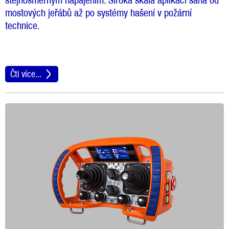
stejnosměrným napájením. Široká škála aplikací sahá od
mostových jeřábů až po systémy hašení v požární
technice.
Čti více...