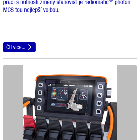
práci s nutností změny stanovišť je radiomatic
photon
MCS tou nejlepší volbou.
Čti více...