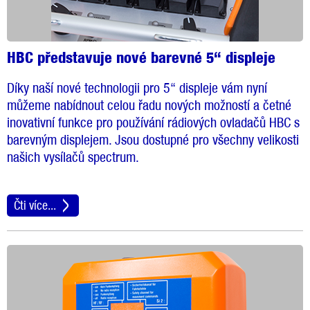
HBC představuje nové barevné 5“ displeje
Díky naší nové technologii pro 5“ displeje vám nyní
můžeme nabídnout celou řadu nových možností a četné
inovativní funkce pro používání rádiových ovladačů HBC s
barevným displejem. Jsou dostupné pro všechny velikosti
našich vysílačů spectrum.
Čti více...