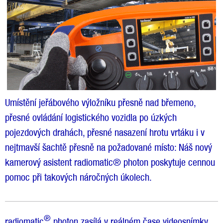
Umístění jeřábového výložníku přesně nad břemeno,
přesné ovládání logistického vozidla po úzkých
pojezdových drahách, přesné nasazení hrotu vrtáku i v
nejtmavší šachtě přesně na požadované místo: Náš nový
kamerový asistent radiomatic® photon poskytuje cennou
pomoc při takových náročných úkolech.
®
radiomatic
photon zasílá v reálném čase videosnímky