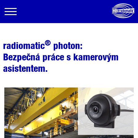
®
radiomatic
photon:
Bezpečná práce s kamerovým
asistentem.