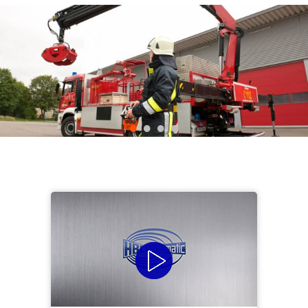
•
•
•
•