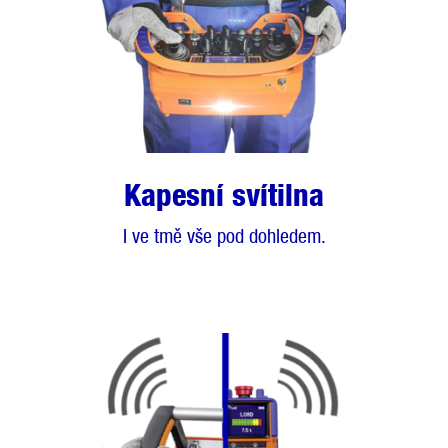
Kapesní svítilna
I ve tmě vše pod dohledem.