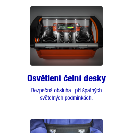
Osvětlení čelní desky
Bezpečná obsluha i při špatných
světelných podmínkách.