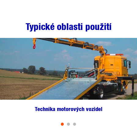
Typické oblasti použití
Technika motorových vozidel
•
•
•