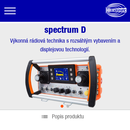
spectrum D
Výkonná rádiová technika s rozsáhlým vybavením a
displejovou technologií.
•
•
Popis produktu