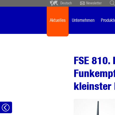
Deutsch
Newsletter
Deutsch
Ceský
Español
Français
Aktuelles
Unternehmen
Produkt
Sverige
Nederlands
FSE 810. 
Funkempfä
kleinster
Zurück