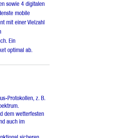
en sowie 4 digitalen
denste mobile
t mit einer Vielzahl
n
ch. Ein
et optimal ab.
s-Protokollen, z. B.
spektrum.
d dem wetterfesten
und auch im
nktional sicheren