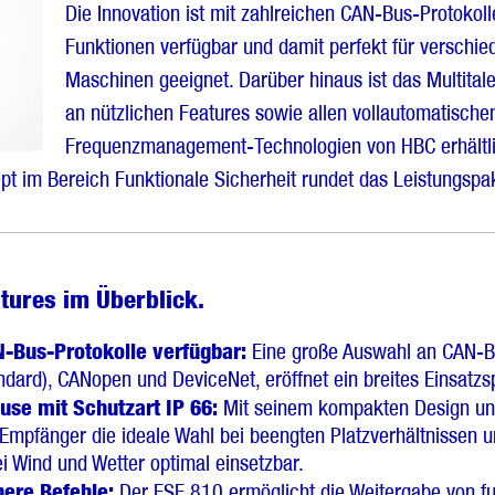
Die Innovation ist mit zahlreichen CAN-Bus-Protokoll
Funktionen verfügbar und damit perfekt für verschie
Maschinen geeignet. Darüber hinaus ist das Multitalen
an nützlichen Features sowie allen vollautomatische
Frequenzmanagement-Technologien von HBC erhältli
t im Bereich Funktionale Sicherheit rundet das Leistungspak
tures im Überblick.
-Bus-Protokolle verfügbar:
Eine große Auswahl an CAN-Bu
dard), CANopen und DeviceNet, eröffnet ein breites Einsatz
se mit Schutzart IP 66:
Mit seinem kompakten Design un
 Empfänger die ideale Wahl bei beengten Platzverhältnissen 
i Wind und Wetter optimal einsetzbar.
here Befehle:
Der FSE 810 ermöglicht die Weitergabe von fu