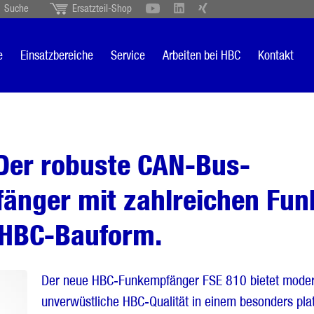
Suche
Ersatzteil-Shop
Schweiz
English
British
Türkçe
Português
Suomi
e
Einsatzbereiche
Service
Arbeiten bei HBC
Kontakt
Italiano
Der robuste CAN-Bus-
nger mit zahlreichen Funk
 HBC-Bauform.
Der neue HBC-Funkempfänger FSE 810 bietet moder
unverwüstliche HBC-Qualität in einem besonders pla