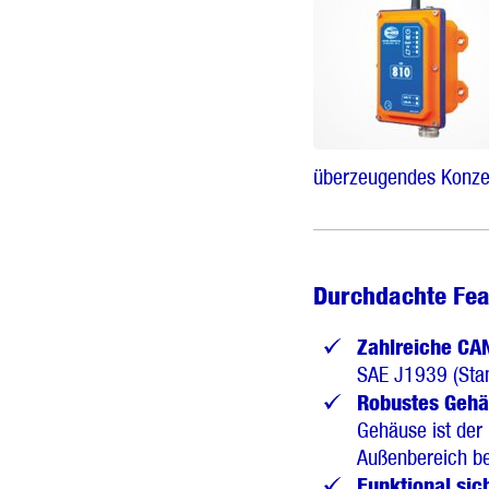
überzeugendes Konzep
Durchdachte Fea
Zahlreiche CAN
SAE J1939 (Stan
Robustes Gehäu
Gehäuse ist der
Außenbereich be
Funktional sic