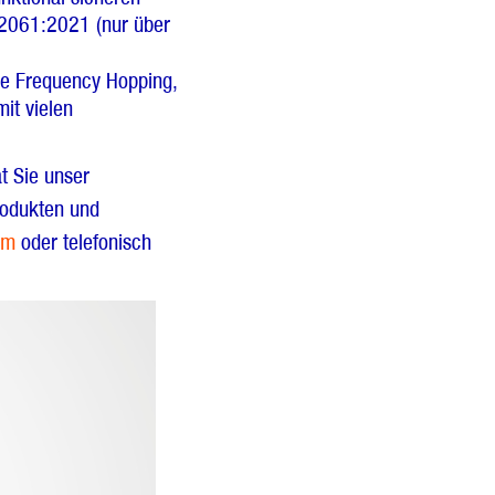
62061:2021 (nur über
ve Frequency Hopping,
it vielen
t Sie unser
rodukten und
om
oder telefonisch