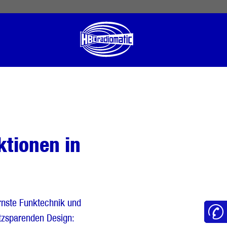
 English
English US
Norsk
tionen in
nste Funktechnik und
tzsparenden Design: