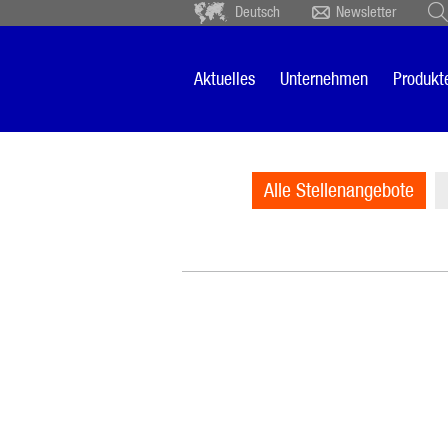
Deutsch
Newsletter
Deutsch
Ceský
Español
Français
Aktuelles
Unternehmen
Produkt
Sverige
Nederlands
Alle Stellenangebote