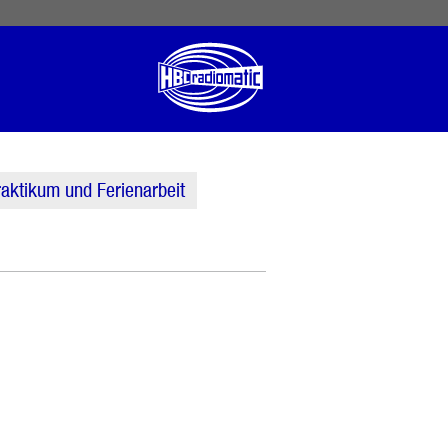
 English
English US
Norsk
aktikum und Ferienarbeit