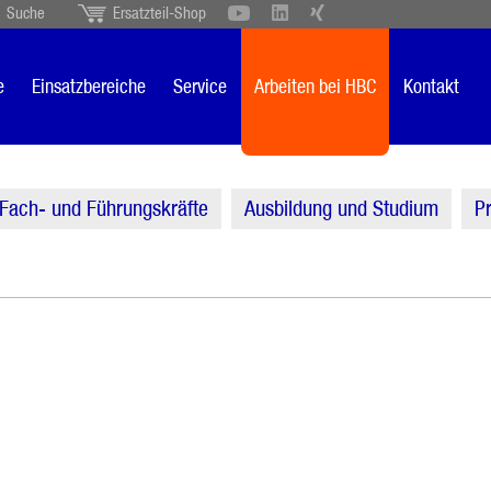
Suche
Ersatzteil-Shop
Schweiz
English
British
Türkçe
Português
Suomi
e
Einsatzbereiche
Service
Arbeiten bei HBC
Kontakt
Italiano
Fach- und Führungskräfte
Ausbildung und Studium
Pr