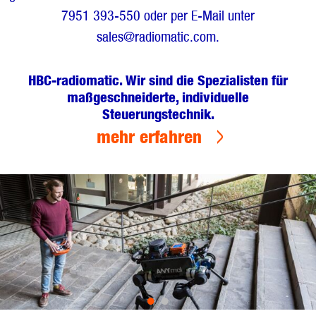
7951 393-550 oder per E-Mail unter
sales@radiomatic.com
.
HBC-radiomatic. Wir sind die Spezialisten für
maßgeschneiderte, individuelle
Steuerungstechnik.
mehr erfahren
•
•