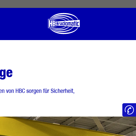
 English
English US
Norsk
uge
 von HBC sorgen für Sicherheit,