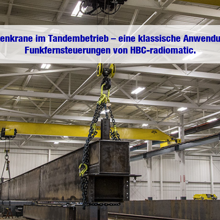
enkrane im Tandembetrieb – eine klassische Anwendu
Funkfernsteuerungen von HBC-radiomatic.