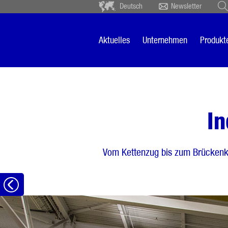
Deutsch
Newsletter
Deutsch
Ceský
Español
Français
Aktuelles
Unternehmen
Produkt
Sverige
Nederlands
In
Vom Kettenzug bis zum Brückenk
zur
Übersicht