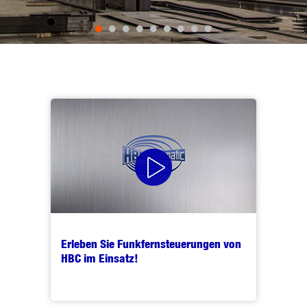
•
•
•
•
•
•
•
•
•
Erleben Sie Funkfernsteuerungen von
HBC im Einsatz!