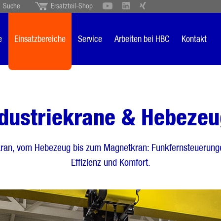
Suche
Ersatzteil-Shop
Schweiz
English
British
Türkçe
Português
Suomi
e
Einsatzbereiche
Service
Arbeiten bei HBC
Kontakt
Italiano
dustriekrane & Hebeze
ran, vom Hebezeug bis zum Magnetkran: Funkfernsteuerungen
Effizienz und Komfort.