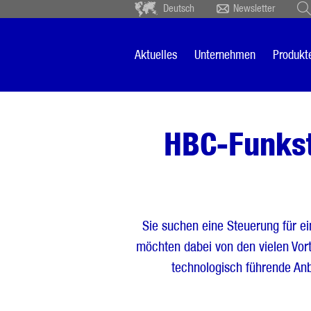
Deutsch
Newsletter
Deutsch
Ceský
Español
Français
Aktuelles
Unternehmen
Produkt
Sverige
Nederlands
HBC-Funkst
Sie suchen eine Steuerung für e
möchten dabei von den vielen Vort
technologisch führende An