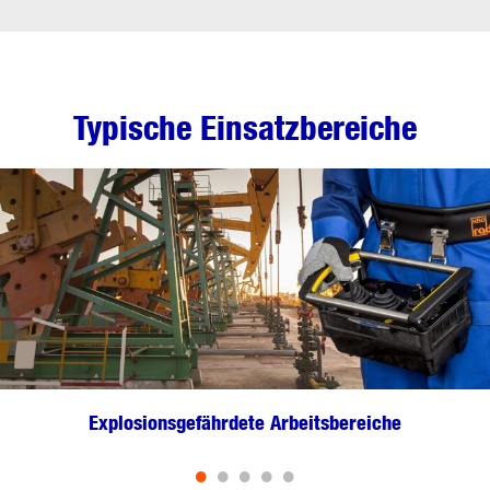
Typische Einsatzbereiche
Explosionsgefährdete Arbeitsbereiche
•
•
•
•
•