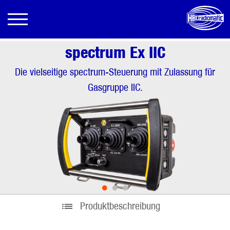
spectrum Ex IIC
Die vielseitige spectrum-Steuerung mit Zulassung für
Gasgruppe IIC.
•
•
•
Produktbeschreibung