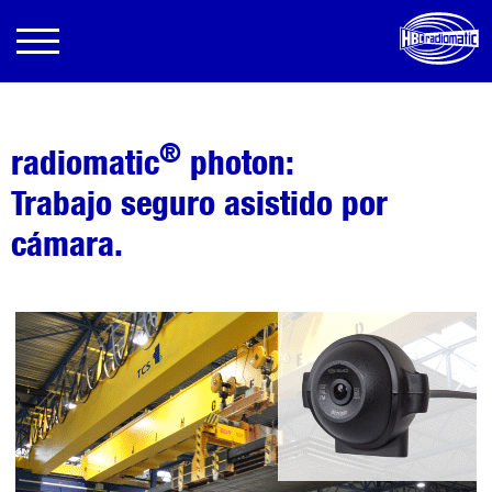
®
radiomatic
photon:
Trabajo seguro asistido por
cámara.