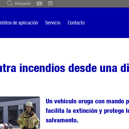
Búsqueda
Schweiz
English
British
Türkçe
Português
Suomi
bitos de aplicación
Servicio
Contacto
Italiano
tra incendios desde una d
Un vehículo oruga con mando p
facilita la extinción y protege 
salvamento.