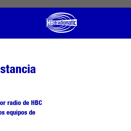
 English
English US
Norsk
istancia
or radio de HBC
los equipos de