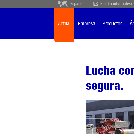
Español
Boletín informativo
Deutsch
Ceský
Español
Français
Actual
Empresa
Productos
Ám
Sverige
Nederlands
Lucha con
segura.