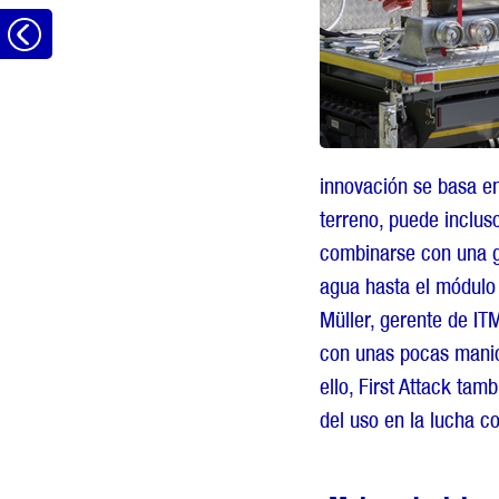
Volver
innovación se basa en
terreno, puede inclus
combinarse con una g
agua hasta el módulo 
Müller, gerente de IT
con unas pocas manio
ello, First Attack ta
del uso en la lucha c