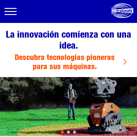
La innovación comienza con una
idea.
Descubra tecnologías pioneras
para sus máquinas.
•
•
•