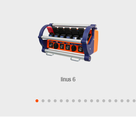
linus 6
•
•
•
•
•
•
•
•
•
•
•
•
•
•
•
•