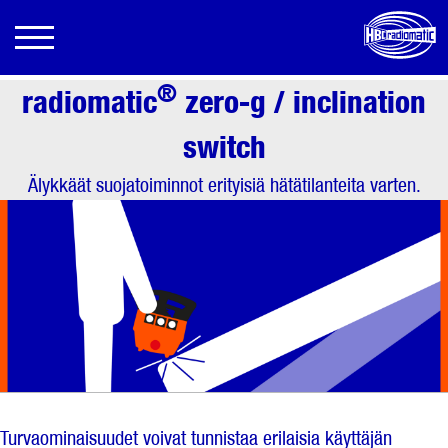
®
radiomatic
zero-g / inclination
switch
Älykkäät suojatoiminnot erityisiä hätätilanteita varten.
Turvaominaisuudet voivat tunnistaa erilaisia käyttäjän