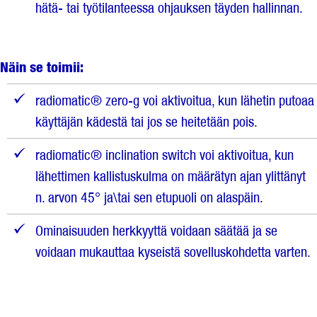
hätä- tai työtilanteessa ohjauksen täyden hallinnan.
Näin se toimii:
radiomatic® zero-g voi aktivoitua, kun lähetin putoaa
käyttäjän kädestä tai jos se heitetään pois.
radiomatic® inclination switch voi aktivoitua, kun
lähettimen kallistuskulma on määrätyn ajan ylittänyt
n. arvon 45° ja\tai sen etupuoli on alaspäin.
Ominaisuuden herkkyyttä voidaan säätää ja se
voidaan mukauttaa kyseistä sovelluskohdetta varten.