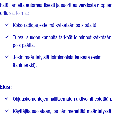
hätätilanteita automaattisesti ja suorittaa versiosta riippuen
erilaisia toimia:
Koko radiojärjestelmä kytketään pois päältä.
Turvallisuuden kannalta tärkeät toiminnot kytketään
pois päältä.
Jokin määritetyistä toiminnoista laukeaa (esim.
äänimerkki).
Etusi:
Ohjauskomentojen hallitsematon aktivointi estetään.
Käyttäjää suojataan, jos hän menettää määritetyssä