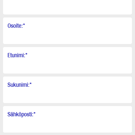
Osoite:
*
Etunimi:
*
Sukunimi:
*
Sähköposti:
*