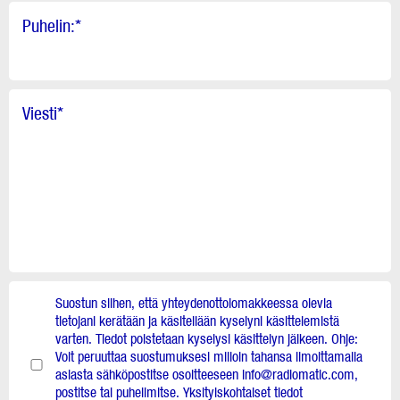
Puhelin:
*
Viesti
*
Suostun siihen, että yhteydenottolomakkeessa olevia
tietojani kerätään ja käsitellään kyselyni käsittelemistä
varten. Tiedot poistetaan kyselysi käsittelyn jälkeen. Ohje:
Voit peruuttaa suostumuksesi milloin tahansa ilmoittamalla
asiasta sähköpostitse osoitteeseen info@radiomatic.com,
postitse tai puhelimitse. Yksityiskohtaiset tiedot