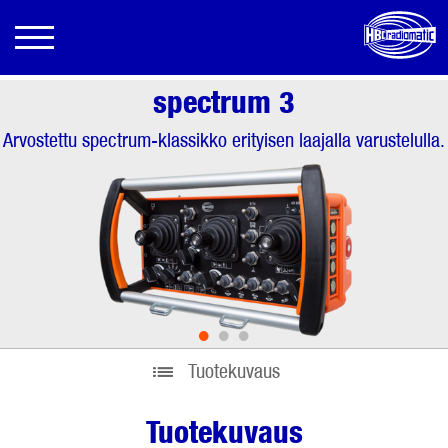
spectrum 3
Arvostettu spectrum-klassikko erityisen laajalla varustelulla.
•
•
•
Tuotekuvaus
Tuotekuvaus