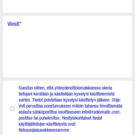
Viesti
*
Suostun siihen, että yhteydenottolomakkeessa olevia
tietojani kerätään ja käsitellään kyselyni käsittelemistä
varten. Tiedot poistetaan kyselysi käsittelyn jälkeen. Ohje:
Voit peruuttaa suostumuksesi milloin tahansa ilmoittamalla
asiasta sähköpostitse osoitteeseen info@radiomatic.com,
postitse tai puhelimitse. Yksityiskohtaiset tiedot
käyttäjätietojen käsittelystä ovat
tietosuojalausekkeessamme.