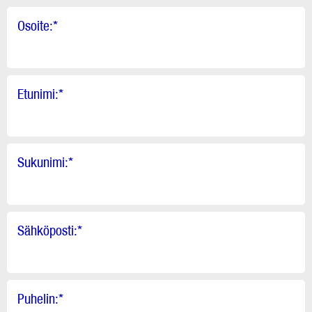
Osoite:
*
Etunimi:
*
Sukunimi:
*
Sähköposti:
*
Puhelin:
*