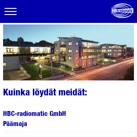
Kuinka löydät meidät:
HBC-radiomatic GmbH
Päämaja