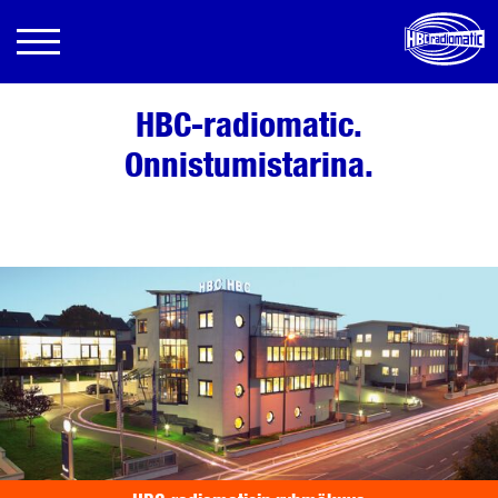
HBC-radiomatic.
Onnistumistarina.