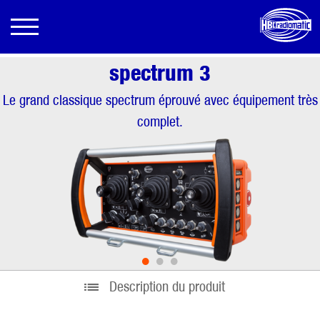
spectrum 3
Le grand classique spectrum éprouvé avec équipement très
complet.
•
•
•
Description du produit