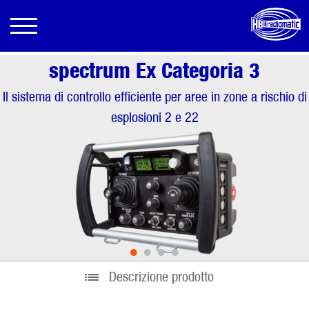
spectrum Ex Categoria 3
Il sistema di controllo efficiente per aree in zone a rischio di
esplosioni 2 e 22
•
•
•
•
Descrizione prodotto