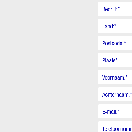
Bedrijf:
*
Land:
*
Postcode:
*
Plaats
*
Voornaam:
*
Achternaam:
*
E-mail:
*
Telefoonnum