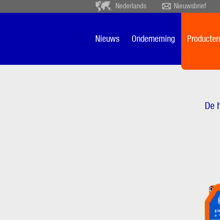
Nederlands
Nieuwsbrief
Deutsch
Ceský
Español
Français
Nieuws
Onderneming
Producten
Sverige
Nederlands
FSE
De h