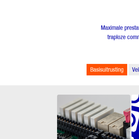
Maximale presta
traploze com
Basisuitrusting
Vei