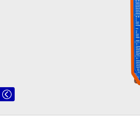
Naar
het
overzicht