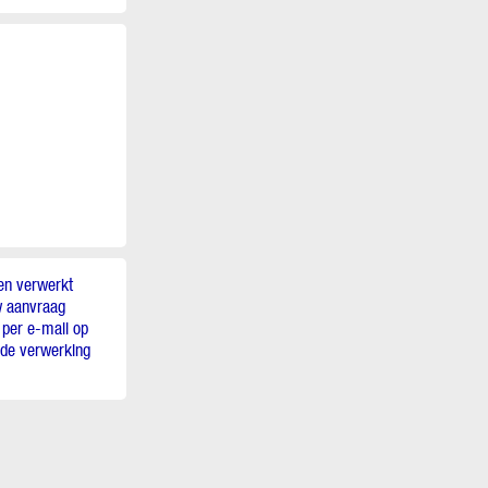
en verwerkt
w aanvraag
 per e-mail op
e de verwerking