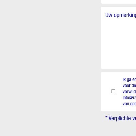
Uw opmerking
Ik ga e
voor d
verwijd
info@ra
van geb
* Verplichte v