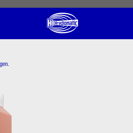
 English
English US
Norsk
ngen.