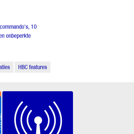
elcommando's, 10
en onbeperkte
aties
HBC features