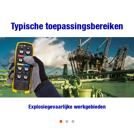
Typische toepassingsbereiken
Explosiegevaarlijke werkgebieden
•
•
•