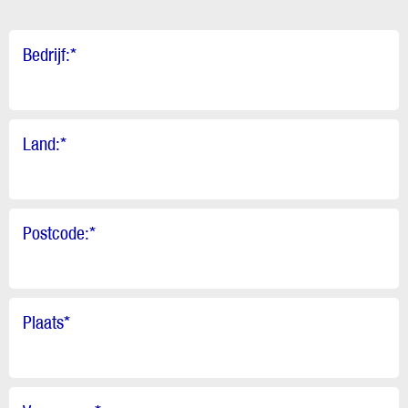
Bedrijf:
*
Land:
*
Postcode:
*
Plaats
*