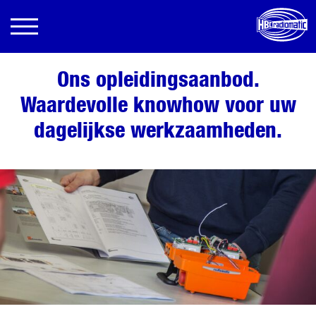
Ons opleidingsaanbod.
Waardevolle knowhow voor uw
dagelijkse werkzaamheden.