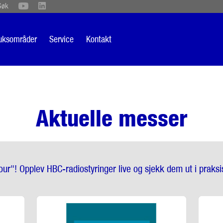
Søk
Schweiz
English
British
Türkçe
Português
Suomi
uksområder
Service
Kontakt
Italiano
Aktuelle messer
ur"! Opplev HBC-radiostyringer live og sjekk dem ut i praks