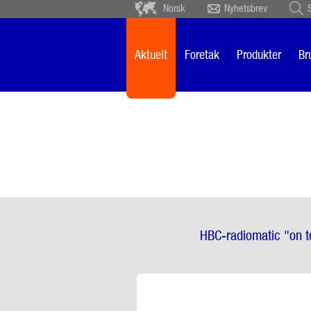
Norsk
Nyhetsbrev
Deutsch
Ceský
Español
Français
Aktuelt
Foretak
Produkter
Br
Sverige
Nederlands
HBC-radiomatic "on to