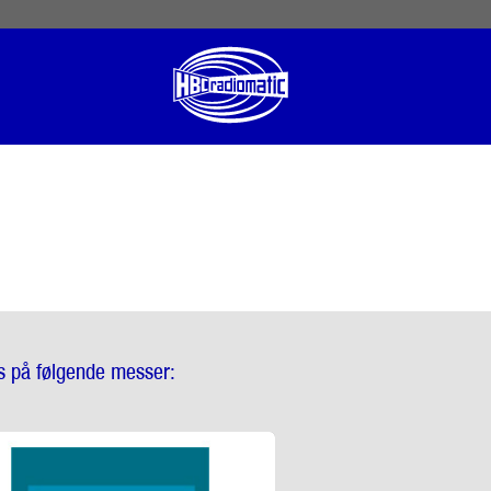
 English
English US
Norsk
is på følgende messer: