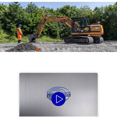
•
•
•
•
•
•
•
•
•