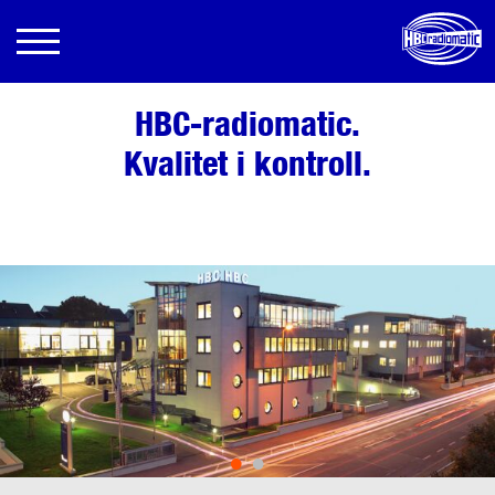
HBC-radiomatic.
Kvalitet i kontroll.
•
•