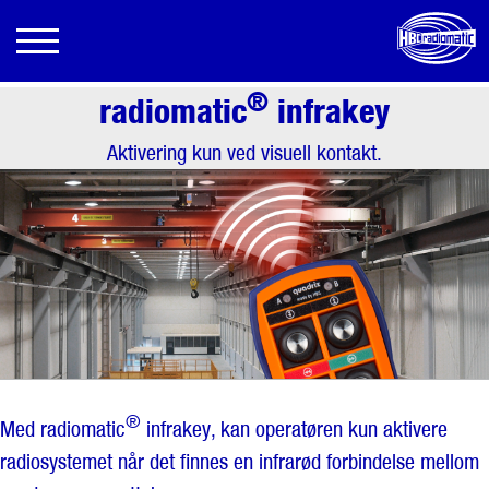
®
radiomatic
infrakey
Aktivering kun ved visuell kontakt.
®
Med radiomatic
infrakey, kan operatøren kun aktivere
radiosystemet når det finnes en infrarød forbindelse mellom