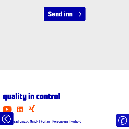
Send inn
Tilbake
© HBC-radiomatic GmbH |
Forlag
|
Personvern
|
Forhold