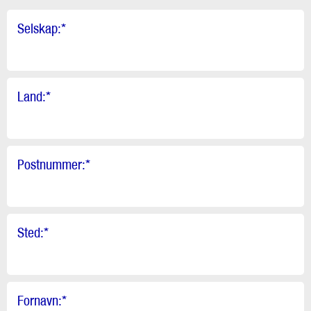
Selskap:
*
Land:
*
Postnummer:
*
Sted:
*
Fornavn:
*