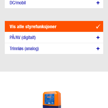
DC/mobil
Vis alle styrefunksjoner
PÅ/AV (digitalt)
Trinnløs (analog)