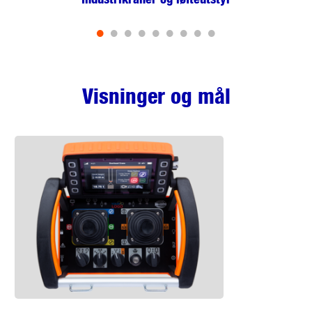
•
•
•
•
•
•
•
•
•
Visninger og mål