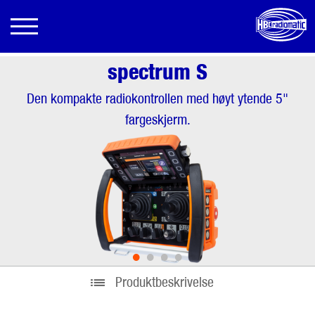
spectrum S
Den kompakte radiokontrollen med høyt ytende 5"
fargeskjerm.
•
•
•
•
Produktbeskrivelse