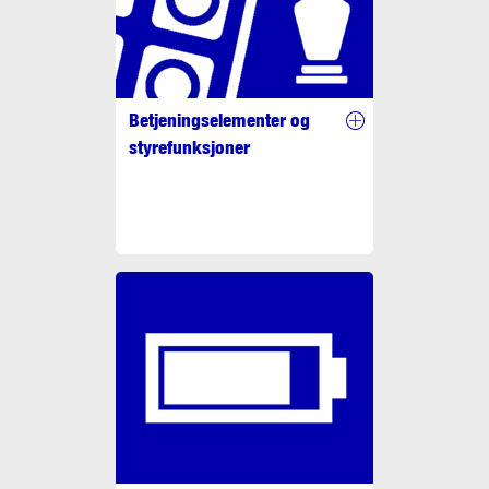
Betjeningselementer og
styrefunksjoner