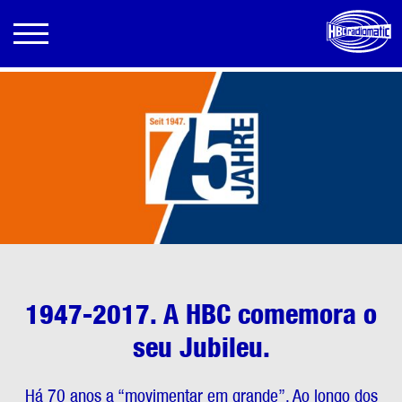
1947-2017. A HBC comemora o
seu Jubileu.
Há 70 anos a “movimentar em grande”. Ao longo dos