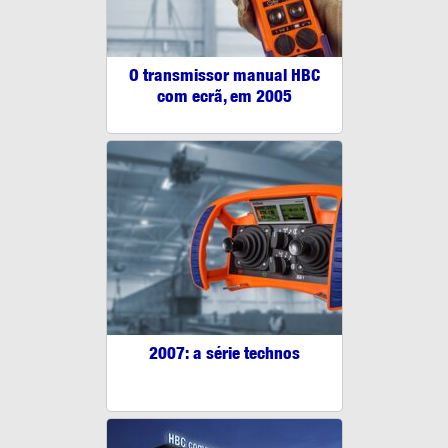
O transmissor manual HBC
com ecrã, em 2005
2007: a série technos