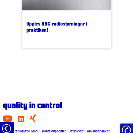
Upplev HBC-radiostyrningar i
praktiken!
Tillbaka
© HBC-radiomatic GmbH |
Kontaktuppgifter
|
Dataskydd
|
Användarvillkor