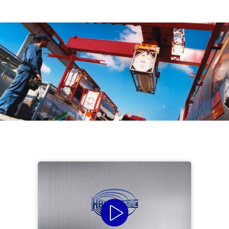
•
•
•
•
•
•