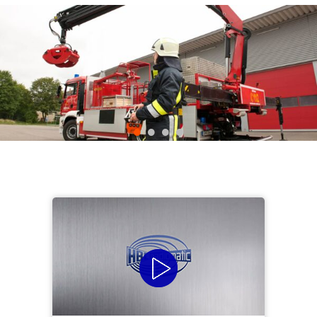
•
•
•
•