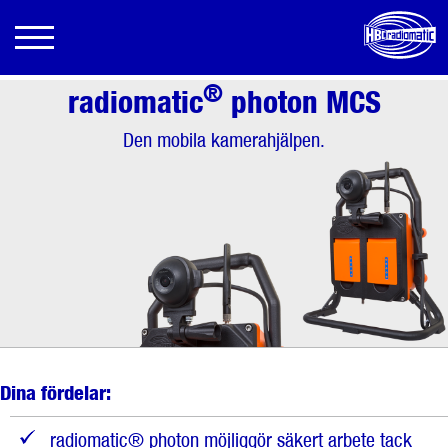
®
radiomatic
photon MCS
Den mobila kamerahjälpen.
Dina fördelar:
radiomatic® photon möjliggör säkert arbete tack