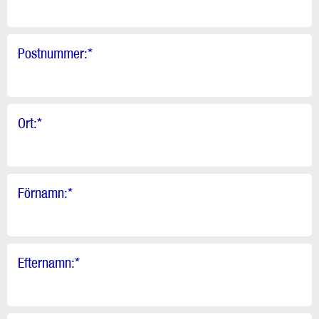
Postnummer:
*
Ort:
*
Förnamn:
*
Efternamn:
*