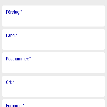
Företag:
*
Land:
*
Postnummer:
*
Ort:
*
Förnamn:
*