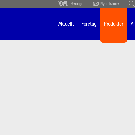
Sverige
Nyhetsbrev
Deutsch
Ceský
Español
Français
Aktuellt
Företag
Produkter
A
Sverige
Nederlands
qua