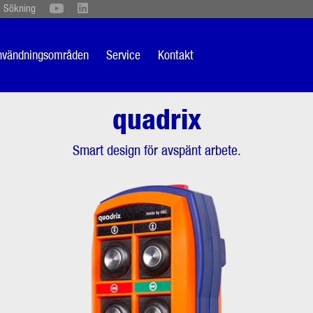
Sökning
Schweiz
English
British
Türkçe
Português
Suomi
nvändningsområden
Service
Kontakt
Italiano
quadrix
drix
Produktbeskrivning
Smart design för avspänt arbete.