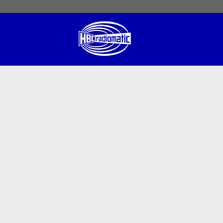
 English
English US
Norsk