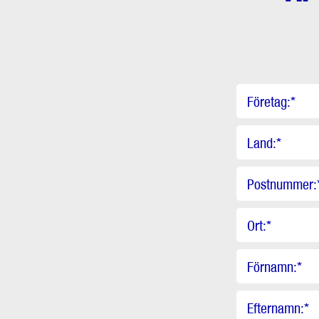
Företag:
*
Land:
*
Postnummer:
Ort:
*
Förnamn:
*
Efternamn:
*