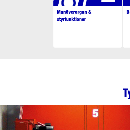
Manöverorgan &
B
styrfunktioner
T