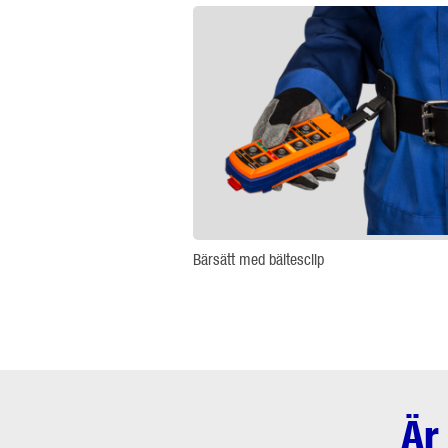
Bärsätt med bältesclip
Är