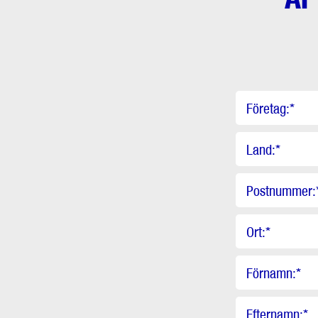
Företag:
*
Land:
*
Postnummer:
Ort:
*
Förnamn:
*
Efternamn:
*