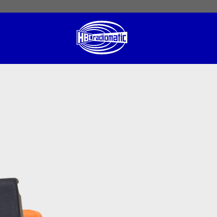
 English
English US
Norsk