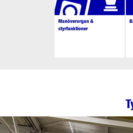
Manöverorgan &
B
styrfunktioner
T