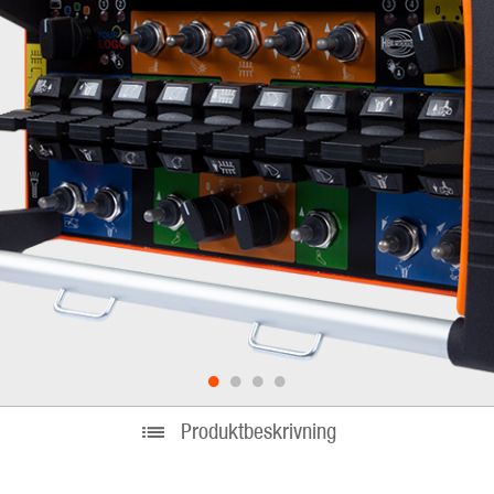
•
•
•
•
Produktbeskrivning