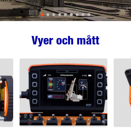
•
•
•
•
•
•
•
•
•
Vyer och mått