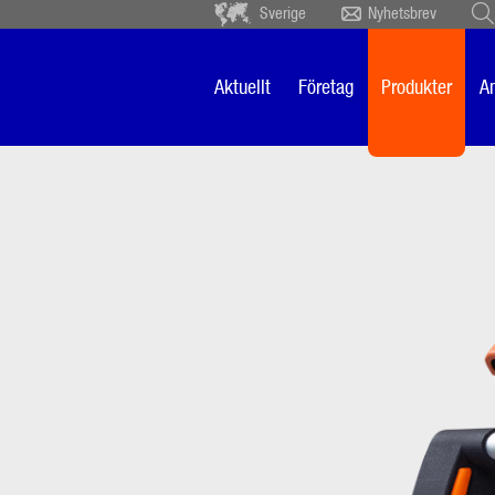
Sverige
Nyhetsbrev
Deutsch
Ceský
Español
Français
Aktuellt
Företag
Produkter
A
Sverige
Nederlands
spe