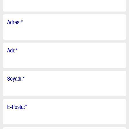
Adres:
*
Adı:
*
Soyadı:
*
E-Posta:
*