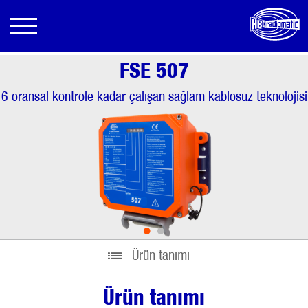
FSE 507
6 oransal kontrole kadar çalışan sağlam kablosuz teknolojisi
•
•
Ürün tanımı
Ürün tanımı