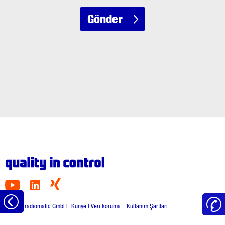
Gönder
Ana
© HBC-radiomatic GmbH |
Künye
|
Veri koruma
|
Kullanım Şartları
sayfaya