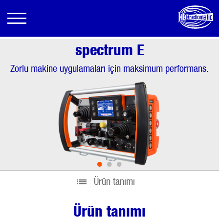
spectrum E
Zorlu makine uygulamaları için maksimum performans.
•
•
•
Ürün tanımı
Ürün tanımı