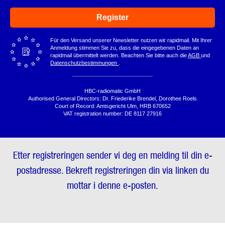
Register
Für den Versand unserer Newsletter nutzen wir rapidmail. Mit Ihrer
Anmeldung stimmen Sie zu, dass die eingegebenen Daten an
rapidmail übermittelt werden. Beachten Sie bitte auch die
AGB
und
Datenschutzbestimmungen
.
HBC-radiomatic GmbH
Authorised General Directors: Dr. Friederike Brendel, Dorothee Roels
Court of Record: Amtsgericht Ulm, HRB 670652
VAT registration number: DE 8117 27916
Etter registreringen sender vi deg en melding til din e-
postadresse. Bekreft registreringen din via linken du
mottar i denne e-posten.